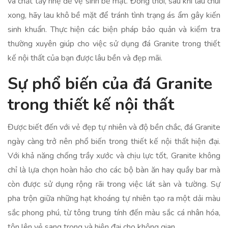
và chất tẩy nhẹ để vệ sinh bề mặt. Đồng thời, sau khi lau chùi
xong, hãy lau khô bề mặt để tránh tình trạng ás ẩm gây kiến
sinh khuẩn. Thực hiện các biện pháp bảo quản và kiểm tra
thường xuyên giúp cho việc sử dụng đá Granite trong thiết
kế nội thất của bạn được lâu bền và đẹp mãi.
Sự phổ biến của đá Granite
trong thiết kế nội thất
Được biết đến với vẻ đẹp tự nhiên và độ bền chắc, đá Granite
ngày càng trở nên phổ biến trong thiết kế nội thất hiện đại.
Với khả năng chống trầy xước và chịu lực tốt, Granite không
chỉ là lựa chọn hoàn hảo cho các bộ bàn ăn hay quầy bar mà
còn được sử dụng rộng rãi trong việc lát sàn và tường. Sự
pha trộn giữa những hạt khoáng tự nhiên tạo ra một dải màu
sắc phong phú, từ tông trung tính đến màu sắc cá nhân hóa,
tôn lên vẻ sang trọng và hiện đại cho không gian.