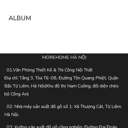
ALBUM
MOREHOME HÀ NỘI
01.Văn Phòng Thiết Kế & Thi Công Nội Thất
Điạ chỉ: Tầng 3, Tòa T6-08, Đường Tôn Quang Phiệt, Quận
Bắc Từ Liêm, Hà Nội(Khu đô thị Nam Cường, đối diện chéo
bộ Công An)
02: Nhà máy sản xuất đồ gỗ số 1: Xã Thượng Cát, Từ Liêm,
Hà Nội..
03: Xưởng sản xuất đồ gỗ công nghiệp: Đường Đại Đoàn