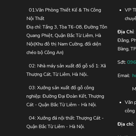
01.Văn Phòng Thiết Kế & Thi Công
VP Th
Nội Thất
chuy
Điạ chỉ: Tầng 3, Tòa T6-08, Đường Tôn
Địa Chỉ
:
Quang Phiệt, Quận Bắc Từ Liêm, Hà
Đằng, P
Nội(Khu đô thị Nam Cường, đối diện
Bàng, T
chéo bộ Công An)
Sđt:
096
02: Nhà máy sản xuất đồ gỗ số 1: Xã
Thượng Cát, Từ Liêm, Hà Nội..
Email:
h
03: Xưởng sản xuất đồ gỗ công
M
nghiệp: Đường Đại Đoàn Kết, Thượng
Văn p
Cát - Quận Bắc Từ Liêm - Hà Nội.
công 
04: Xưởng đá nội thất: Thượng Cát -
Địa chỉ:
Quận Bắc Từ Liêm - Hà Nội.