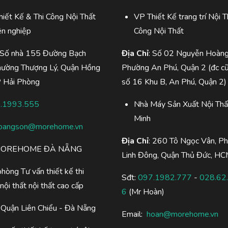
iết Kế & Thi Công Nội Thất
VP Thiết Kế trang trí Nội T
ên nghiệp
Công Nội Thất
 Số nhà 155 Đường Bạch
Địa Chỉ
: Số 02 Nguyễn Hoàng
hường Thượng Lý, Quận Hồng
Phường An Phú, Quận 2 (đc c
P Hải Phòng
số 16 Khu B, An Phú, Quận 2)
.1993.555
Nhà Máy Sản Xuất Nội Thấ
Minh
oangson@morehome.vn
Địa Chỉ
: 260 Tô Ngọc Vân, P
OREHOME ĐÀ NẴNG
Linh Đông, Quận Thủ Đức, H
hòng Tư vấn thiết kế thi
Sđt:
097.1982.777
-
028.62
nội thất nội thất cao cấp
6
(Mr Hoàn)
Quận Liên Chiểu - Đà Nẵng
Email:
hoan@morehome.vn