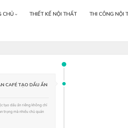
G CHỦ
THIẾT KẾ NỘI THẤT
THI CÔNG NỘI 
ÁN CAFÉ TẠO DẤU ẤN
iệc tạo dấu ấn riêng không chỉ
uan trọng mà nhiều chủ quán