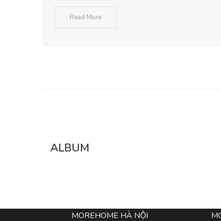
Read More
ALBUM
MOREHOME HÀ NỘI
M