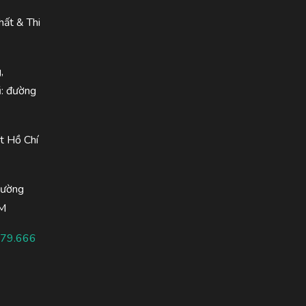
hất & Thi
,
ũ: đường
t Hồ Chí
hường
CM
.79.666