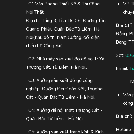
01.Văn Phòng Thiết Kế & Thi Công
VP Th
Nội Thất
chuy
Điạ chỉ: Tầng 3, Tòa T6-08, Đường Tôn
Địa Chỉ
:
Quang Phiệt, Quận Bắc Từ Liêm, Hà
Đằng, P
Nội(Khu đô thị Nam Cường, đối diện
Bàng, T
chéo bộ Công An)
Sđt:
096
02: Nhà máy sản xuất đồ gỗ số 1: Xã
Thượng Cát, Từ Liêm, Hà Nội..
Email:
h
03: Xưởng sản xuất đồ gỗ công
M
nghiệp: Đường Đại Đoàn Kết, Thượng
Văn p
Cát - Quận Bắc Từ Liêm - Hà Nội.
công 
04: Xưởng đá nội thất: Thượng Cát -
Địa chỉ:
Quận Bắc Từ Liêm - Hà Nội.
Hotline t
05: Xưởng sản xuất tranh kính & Kính