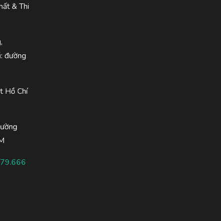
hất & Thi
,
ũ: đường
t Hồ Chí
hường
CM
.79.666