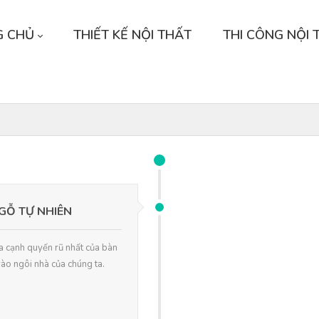
G CHỦ
THIẾT KẾ NỘI THẤT
THI CÔNG NỘI 
 GỖ TỰ NHIÊN
ía cạnh quyến rũ nhất của bàn
vào ngôi nhà của chúng ta.