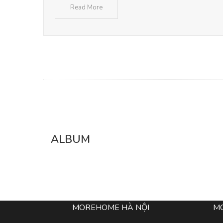
Read More
ALBUM
MOREHOME HÀ NỘI
M