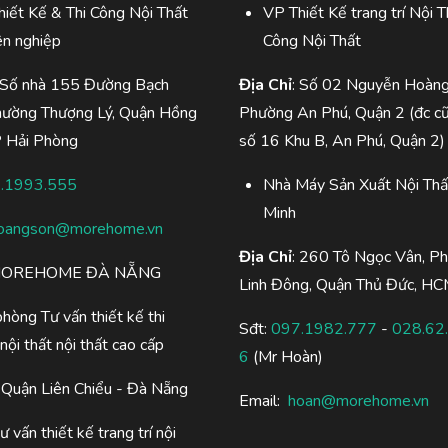
iết Kế & Thi Công Nội Thất
VP Thiết Kế trang trí Nội T
ên nghiệp
Công Nội Thất
 Số nhà 155 Đường Bạch
Địa Chỉ
: Số 02 Nguyễn Hoàng
hường Thượng Lý, Quận Hồng
Phường An Phú, Quận 2 (đc c
P Hải Phòng
số 16 Khu B, An Phú, Quận 2)
.1993.555
Nhà Máy Sản Xuất Nội Thấ
Minh
oangson@morehome.vn
Địa Chỉ
: 260 Tô Ngọc Vân, P
OREHOME ĐÀ NẴNG
Linh Đông, Quận Thủ Đức, H
hòng Tư vấn thiết kế thi
Sđt:
097.1982.777
-
028.62
nội thất nội thất cao cấp
6
(Mr Hoàn)
Quận Liên Chiểu - Đà Nẵng
Email:
hoan@morehome.vn
ư vấn thiết kế trang trí nội