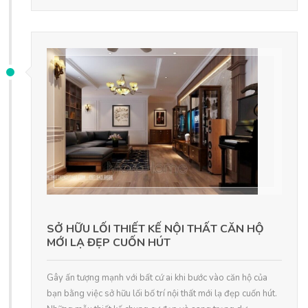
SỞ HỮU LỐI THIẾT KẾ NỘI THẤT CĂN HỘ
MỚI LẠ ĐẸP CUỐN HÚT
Gây ấn tượng mạnh với bất cứ ai khi bước vào căn hộ của
bạn bằng việc sở hữu lối bố trí nội thất mới lạ đẹp cuốn hút.