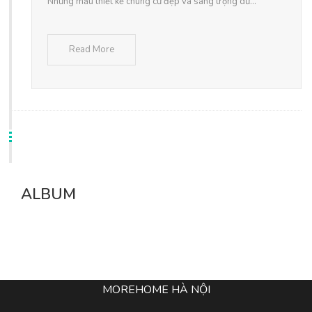
Những mẫu thiết kế chung cư đẹp và sang trọng dư...
Read More
ALBUM
MOREHOME HÀ NỘI