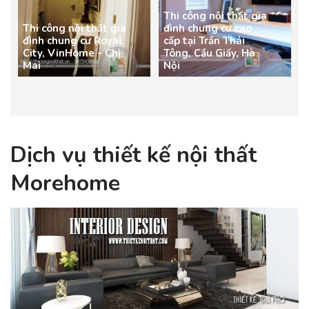
Thi công nội thất gia
Thi công nội thất gia
đình chung cư cao
đình chung cư Royal
cấp tại Trần Thái
City, VinHome - Chị
Tông, Cầu Giấy, Hà
Mai
Nội
Dịch vụ thiết kế nội thất
Morehome