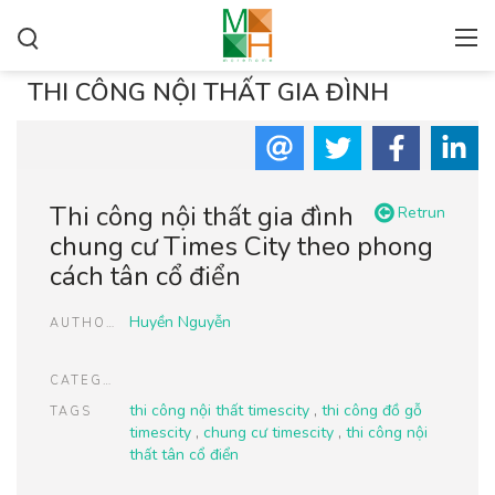
THI CÔNG NỘI THẤT GIA ĐÌNH
Thi công nội thất gia đình
Retrun
chung cư Times City theo phong
cách tân cổ điển
Huyền Nguyễn
AUTHOR
CATEGORIES
thi công nội thất timescity
,
thi công đồ gỗ
TAGS
timescity
,
chung cư timescity
,
thi công nội
thất tân cổ điển