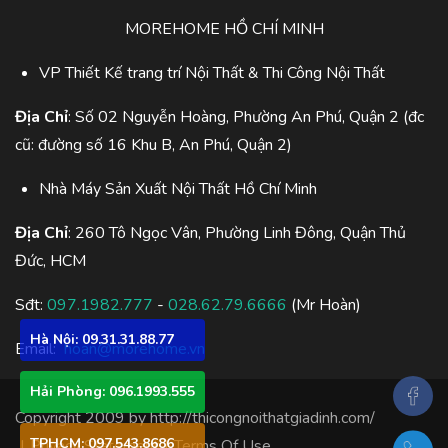
MOREHOME HỒ CHÍ MINH
VP Thiết Kế trang trí Nội Thất & Thi Công Nội Thất
Địa Chỉ
: Số 02 Nguyễn Hoàng, Phường An Phú, Quận 2 (đc
cũ: đường số 16 Khu B, An Phú, Quận 2)
Nhà Máy Sản Xuất Nội Thất Hồ Chí Minh
Địa Chỉ
: 260 Tô Ngọc Vân, Phường Linh Đông, Quận Thủ
Đức, HCM
Sđt:
097.1982.777
-
028.62.79.6666
(Mr Hoàn)
Hà Nội: 09.31.31.88.77
Email:
hoan@morehome.vn
Hải Phòng: 096.1993.555
Copyright 2009 by
http://thicongnoithatgiadinh.com/
TPHCM: 097.543.8686
|
Privacy Statement
|
Terms Of Use