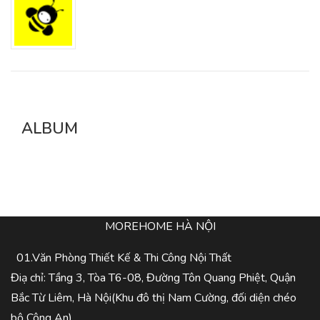
ALBUM
MOREHOME HÀ NỘI
01.Văn Phòng Thiết Kế & Thi Công Nội Thất
Điạ chỉ: Tầng 3, Tòa T6-08, Đường Tôn Quang Phiệt, Quận
Bắc Từ Liêm, Hà Nội(Khu đô thị Nam Cường, đối diện chéo
bộ Công An)