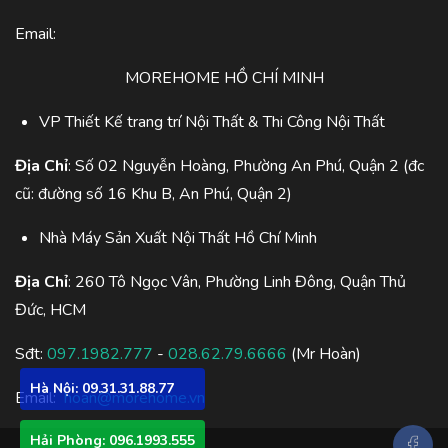
Email:
MOREHOME HỒ CHÍ MINH
VP Thiết Kế trang trí Nội Thất & Thi Công Nội Thất
Địa Chỉ
: Số 02 Nguyễn Hoàng, Phường An Phú, Quận 2 (đc
cũ: đường số 16 Khu B, An Phú, Quận 2)
Nhà Máy Sản Xuất Nội Thất Hồ Chí Minh
Địa Chỉ
: 260 Tô Ngọc Vân, Phường Linh Đông, Quận Thủ
Đức, HCM
Sđt:
097.1982.777
-
028.62.79.6666
(Mr Hoàn)
Hà Nội: 09.31.31.88.77
Email:
hoan@morehome.vn
Hải Phòng: 096.1993.555