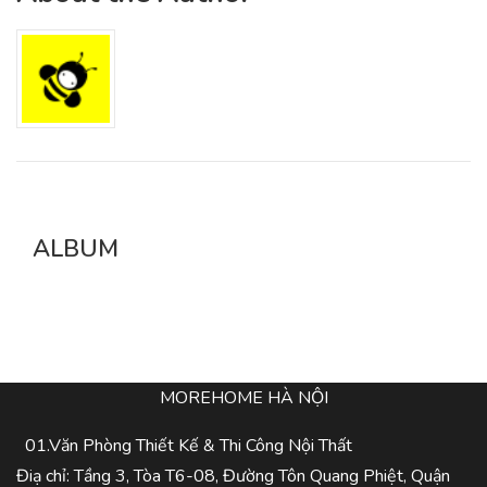
ALBUM
MOREHOME HÀ NỘI
01.Văn Phòng Thiết Kế & Thi Công Nội Thất
Điạ chỉ: Tầng 3, Tòa T6-08, Đường Tôn Quang Phiệt, Quận