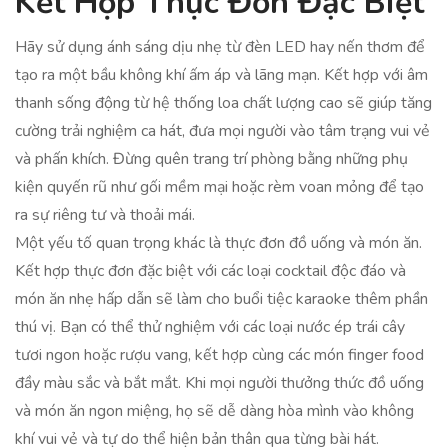
Kết Hợp Thực Đơn Đặc Biệt
Hãy sử dụng ánh sáng dịu nhẹ từ đèn LED hay nến thơm để
tạo ra một bầu không khí ấm áp và lãng mạn. Kết hợp với âm
thanh sống động từ hệ thống loa chất lượng cao sẽ giúp tăng
cường trải nghiệm ca hát, đưa mọi người vào tâm trạng vui vẻ
và phấn khích. Đừng quên trang trí phòng bằng những phụ
kiện quyến rũ như gối mềm mại hoặc rèm voan mỏng để tạo
ra sự riêng tư và thoải mái.
Một yếu tố quan trọng khác là thực đơn đồ uống và món ăn.
Kết hợp thực đơn đặc biệt với các loại cocktail độc đáo và
món ăn nhẹ hấp dẫn sẽ làm cho buổi tiệc karaoke thêm phần
thú vị. Bạn có thể thử nghiệm với các loại nước ép trái cây
tươi ngon hoặc rượu vang, kết hợp cùng các món finger food
đầy màu sắc và bắt mắt. Khi mọi người thưởng thức đồ uống
và món ăn ngon miệng, họ sẽ dễ dàng hòa mình vào không
khí vui vẻ và tự do thể hiện bản thân qua từng bài hát.