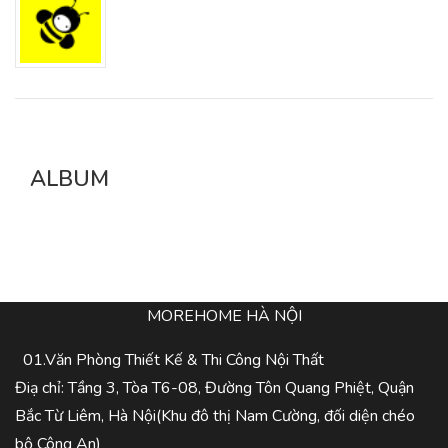
ALBUM
MOREHOME HÀ NỘI
01.Văn Phòng Thiết Kế & Thi Công Nội Thất
Điạ chỉ: Tầng 3, Tòa T6-08, Đường Tôn Quang Phiệt, Quận
Bắc Từ Liêm, Hà Nội(Khu đô thị Nam Cường, đối diện chéo
bộ Công An)