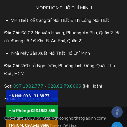
MOREHOME HỒ CHÍ MINH
VP Thiết Kế trang trí Nội Thất & Thi Công Nội Thất
Địa Chỉ
: Số 02 Nguyễn Hoàng, Phường An Phú, Quận 2 (đc
cũ: đường số 16 Khu B, An Phú, Quận 2)
Nhà Máy Sản Xuất Nội Thất Hồ Chí Minh
Địa Chỉ
: 260 Tô Ngọc Vân, Phường Linh Đông, Quận Thủ
Đức, HCM
Sđt:
097.1982.777
-
028.62.79.6666
(Mr Hoàn)
Hà Nội: 09.31.31.88.77
Email:
hoan@morehome.vn
Hải Phòng: 096.1993.555
Copyright 2009 by
http://thicongnoithatgiadinh.com/
TPHCM: 097.543.8686
|
Privacy Statement
|
Terms Of Use