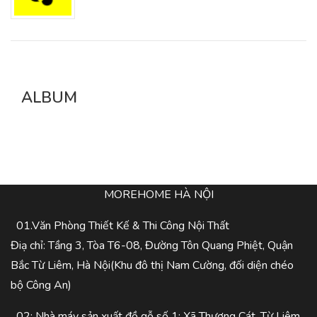
ALBUM
MOREHOME HÀ NỘI
01.Văn Phòng Thiết Kế & Thi Công Nội Thất
Điạ chỉ: Tầng 3, Tòa T6-08, Đường Tôn Quang Phiệt, Quận
Bắc Từ Liêm, Hà Nội(Khu đô thị Nam Cường, đối diện chéo
bộ Công An)
02: Nhà máy sản xuất đồ gỗ số 1: Xã Thượng Cát, Từ Liêm,